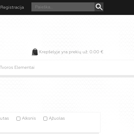
Registracija
Krepšelyje yra prekių už:
0.00
€
Tvoros Elementai
šutas
Alksnis
Ąžuolas