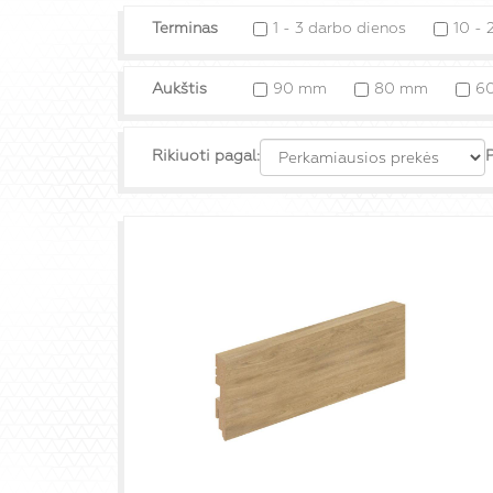
Terminas
1 - 3 darbo dienos
10 - 
Aukštis
90 mm
80 mm
6
Rikiuoti pagal:
P