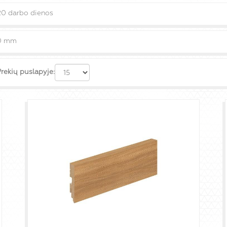
20 darbo dienos
0 mm
rekių puslapyje: