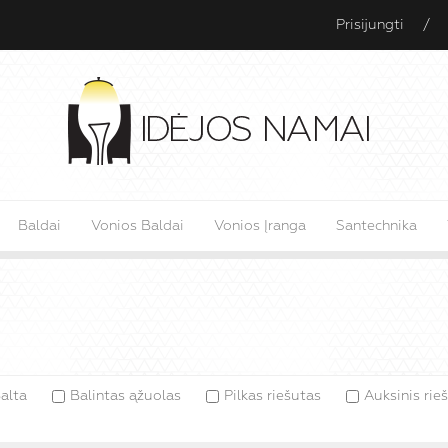
Prisijungti
/
Baldai
Vonios Baldai
Vonios Įranga
Santechnika
alta
Balintas ąžuolas
Pilkas riešutas
Auksinis rie