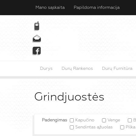
Mano sąskaita
Papildoma informacija
Durys
Durų Rankenos
Durų Furnitūra
Grindjuostės
Padengimas
Kapučino
Venge
B
Sendintas ąžuolas
Pilka