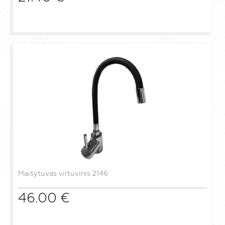
į krepšelį
Maišytuvas virtuvinis 2146
46.00
€
į krepšelį