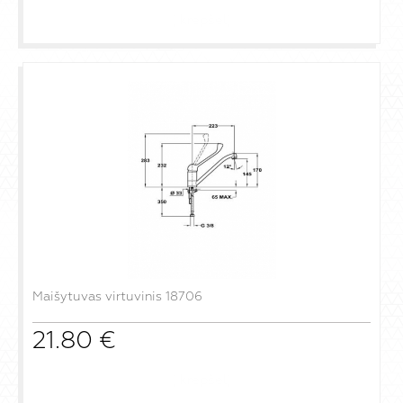
į krepšelį
Maišytuvas virtuvinis 18706
21.80
€
į krepšelį