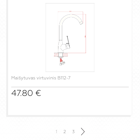
Maišytuvas virtuvinis B112-7
47.80
€
į krepšelį
1
2
3