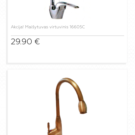
Akcija! Maišytuvas virtuvinis 16605C
29.90
€
į krepšelį