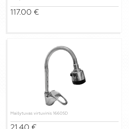
117.00
€
į krepšelį
Maišytuvas virtuvinis 16605D
21.40
€