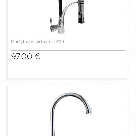
Maišytuvas virtuvinis 2119
97.00
€
į krepšelį