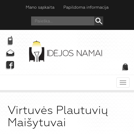
Mano sąskaita
Papildoma informacija
Meni
Virtuvės Plautuvių
Maišytuvai