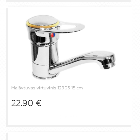
Maišytuvas virtuvinis 12905 15 cm
22.90
€
į krepšelį