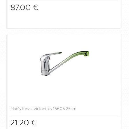
87.00
€
į krepšelį
Maišytuvas virtuvinis 16605 25cm
21.20
€