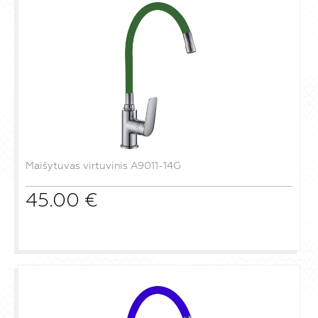
Maišytuvas virtuvinis A9011-14G
45.00
€
į krepšelį