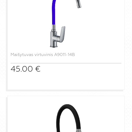
Maišytuvas virtuvinis A9011-14B
45.00
€
į krepšelį