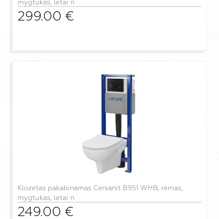
mygtukas, lėtai n
299.00
€
į krepšelį
Klozetas pakabinamas Cersanit B951 WHB, rėmas,
mygtukas, lėtai n
249.00
€