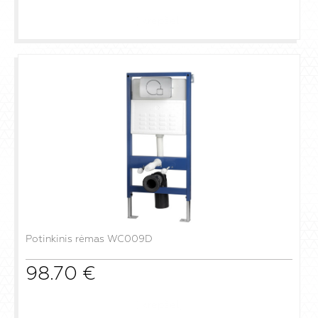
į krepšelį
Potinkinis rėmas WC009D
98.70
€
į krepšelį