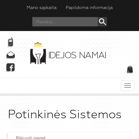
Mano sąskaita
Papildoma informacija
Meni
Potinkinės Sistemos
Rikiuoti pagal: