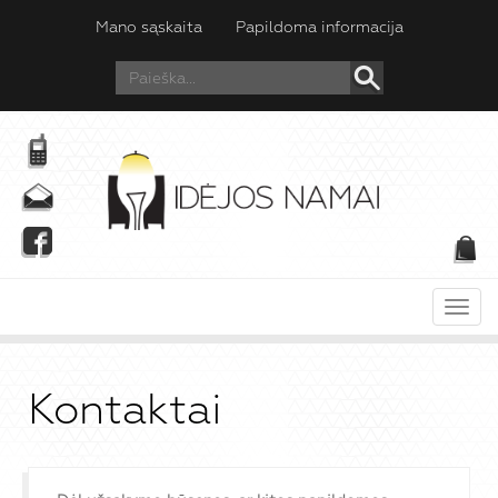
Mano sąskaita
Papildoma informacija
Meni
Kontaktai