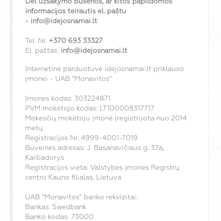
Dėl užsakymo būsenos, ar kitos papildomos
informacijos teirautis el. paštu
-
info@idejosnamai.lt
Tel. Nr.
+370 693 33327
El. paštas:
info@idejosnamai.lt
Internetinė parduotuvė idejosnamai.lt priklauso
įmonei - UAB "Monavitos"
Įmonės kodas: 303224871
PVM mokėtojo kodas: LT100008317717
Mokesčių mokėtoju įmonė įregistruota nuo 2014
metų
Registracijos Nr. 4999-4001-7019
Buveinės adresas: J. Basanavičiaus g. 37a,
Kaišiadorys
Registracijos vieta: Valstybės įmones Registrų
centro Kauno filialas, Lietuva
UAB "Monavitos" banko rekvizitai:
Bankas: Swedbank
Banko kodas: 73000