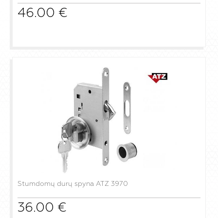
46.00
€
į krepšelį
Stumdomų durų spyna ATZ 3970
36.00
€