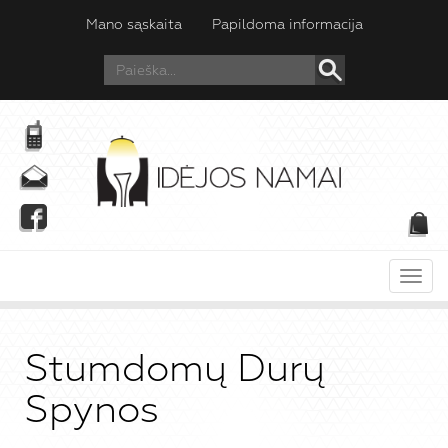
Mano sąskaita
Papildoma informacija
Meni
Stumdomų Durų
Spynos