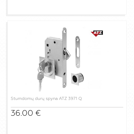
į krepšelį
Stumdomų durų spyna ATZ 3971 Q
36.00
€
į krepšelį