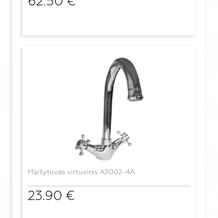
62.50
€
į krepšelį
Maišytuvas virtuvinis A3002-4A
23.90
€
į krepšelį