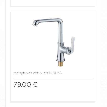
Maišytuvas virtuvinis B181-7A
79.00
€
į krepšelį