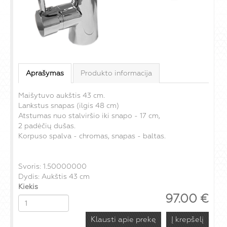
Aprašymas
Produkto informacija
Maišytuvo aukštis 43 cm.
Lankstus snapas (ilgis 48 cm)
Atstumas nuo stalviršio iki snapo - 17 cm,
2 padėčių dušas.
Korpuso spalva - chromas, snapas - baltas.
Svoris: 1.50000000
Dydis: Aukštis 43 cm
Kiekis
97.00
€
Klausti apie prekę