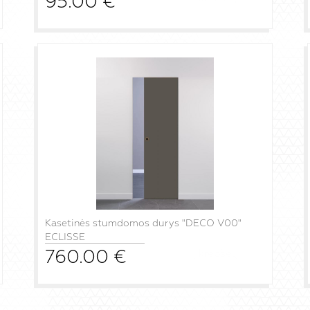
95.00
€
Kasetinės stumdomos durys "DECO V00"
ECLISSE
760.00
€
į krepšelį