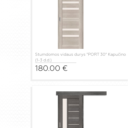
Stumdomos vidaus durys "PORT 30" Kapučino
(1-3 d.d.)
180.00
€
į krepšelį