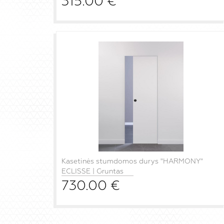
315.00
€
Kasetinės stumdomos durys "HARMONY"
ECLISSE | Gruntas
730.00
€
į krepšelį