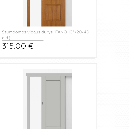
Stumdomos vidaus durys "FANO 10" (20-40
d.d.)
315.00
€
į krepšelį