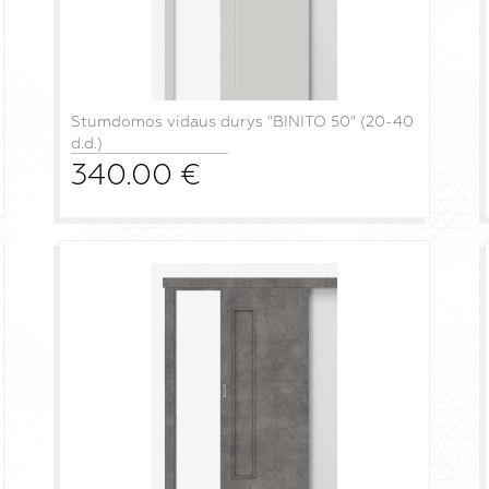
Stumdomos vidaus durys "BINITO 50" (20-40
d.d.)
340.00
€
į krepšelį