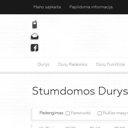
Mano sąskaita
Papildoma informacija
Durys
Durų Rankenos
Durų Furnitūra
Stumdomos Dury
Padengimas
Faneruotė
Pušies masy