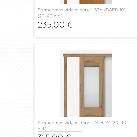
Stumdomos vidaus durys "STANDARD 10"
(20-40 d.d.)
235.00
€
į krepšelį
Stumdomos vidaus durys "AURI 4" (20-40
d.d.)
į krepšelį