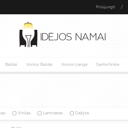
Prisijungti
/
Baldai
Vonios Baldai
Vonios Įranga
Santechnika
s
vas
Vinilas
Laminatas
Dažyta