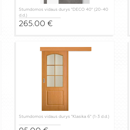
Stumdomos vidaus durys "DECO 40" (20-40
d.d.)
265.00
€
į krepšelį
Stumdomos vidaus durys "Klasika 6" (1-3 d.d.)
į krepšelį