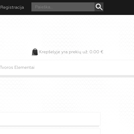
Registracija
Krepšelyje yra prekių už:
0.00
€
Tvoros Elementai