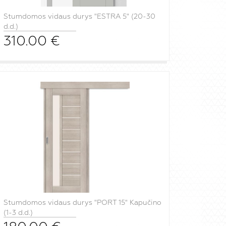
Stumdomos vidaus durys "ESTRA 5" (20-30
d.d.)
310.00
€
į krepšelį
Stumdomos vidaus durys "PORT 15" Kapučino
(1-3 d.d.)
į krepšelį