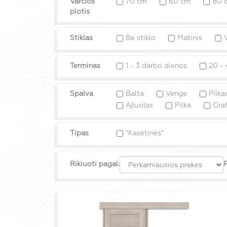
Varčios
70 cm
60 cm
80 
plotis
Stiklas
Be stiklo
Matinis
Terminas
1 - 3 darbo dienos
20 - 
Spalva
Balta
Venge
Pilka
Ąžuolas
Pilka
Graf
Tipas
"Kasetinės"
Rikiuoti pagal:
P