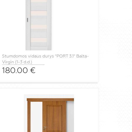
Stumdomos vidaus durys "PORT 3.1" Balta-
Virgin (1-3 d.d.)
180.00
€
į krepšelį