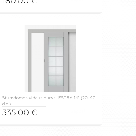
180.00
€
Stumdomos vidaus durys "ESTRA 14" (20-40
d.d.)
335.00
€
į krepšelį