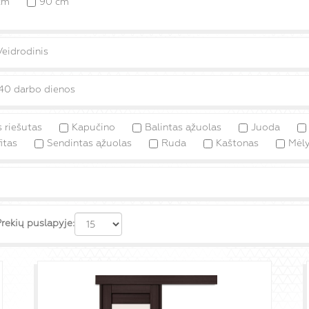
cm
90 cm
Veidrodinis
40 darbo dienos
s riešutas
Kapučino
Balintas ąžuolas
Juoda
itas
Sendintas ąžuolas
Ruda
Kaštonas
Mėl
rekių puslapyje: