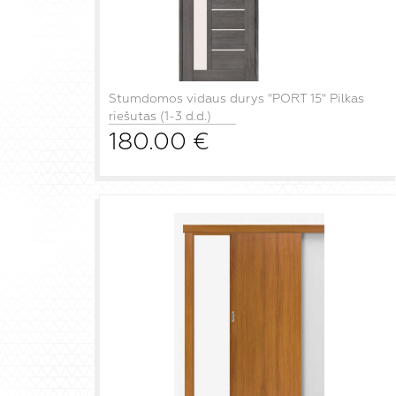
Stumdomos vidaus durys "PORT 15" Pilkas
riešutas (1-3 d.d.)
180.00
€
į krepšelį