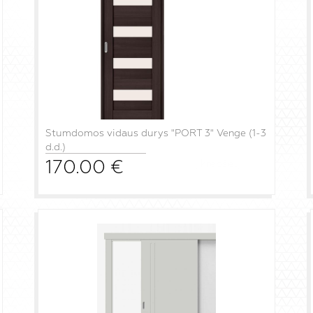
Stumdomos vidaus durys "PORT 3" Venge (1-3
d.d.)
170.00
€
į krepšelį