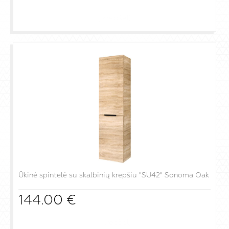
į krepšelį
Ūkinė spintelė su skalbinių krepšiu "SU42" Sonoma Oak
144.00
€
į krepšelį