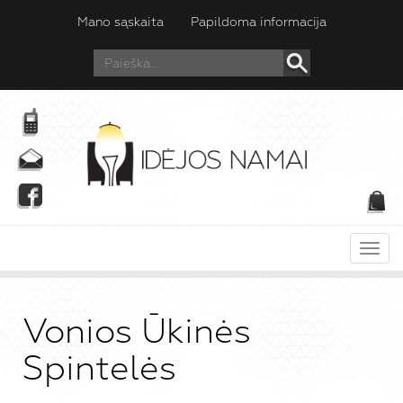
Mano sąskaita
Papildoma informacija
Meni
Vonios Ūkinės
Spintelės