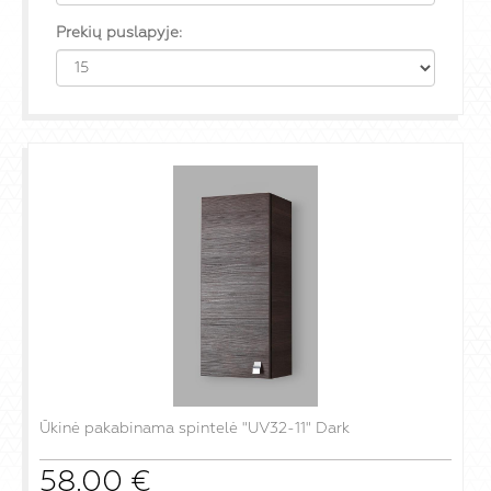
Prekių puslapyje:
Ūkinė pakabinama spintelė "UV32-11" Dark
58.00
€