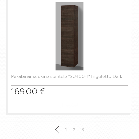
Pakabinama ūkinė spintelė "SU400-1" Rigoletto Dark
169.00
€
į krepšelį
1
2
3