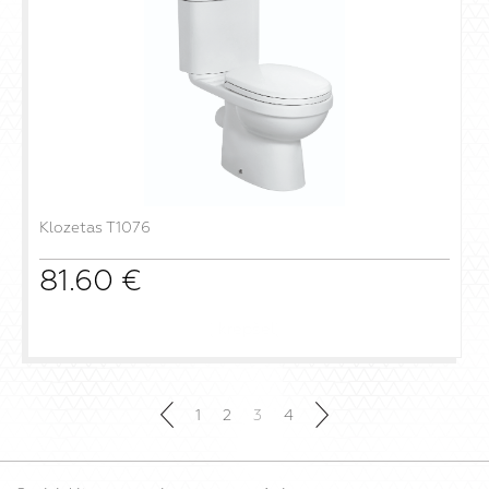
Klozetas T1076
81.60
€
į krepšelį
1
2
3
4