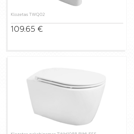
Klozetas TWQ02
109.65
€
į krepšelį