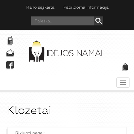
Mano sąskaita
Papildoma informacija
Meni
Klozetai
Rikiuoti pagal: