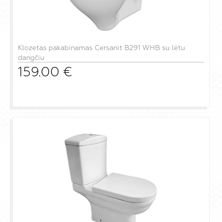
Klozetas pakabinamas Cersanit B291 WHB su lėtu
dangčiu
159.00
€
į krepšelį