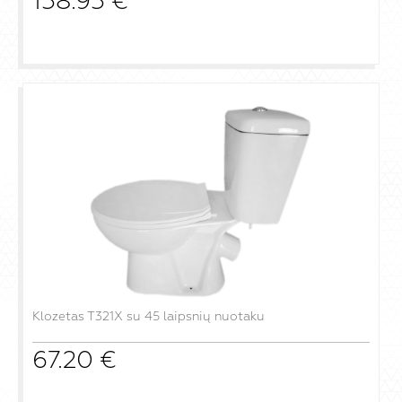
158.95
€
į krepšelį
Klozetas T321X su 45 laipsnių nuotaku
67.20
€
į krepšelį