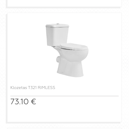
Klozetas T321 RIMLESS
73.10
€
į krepšelį