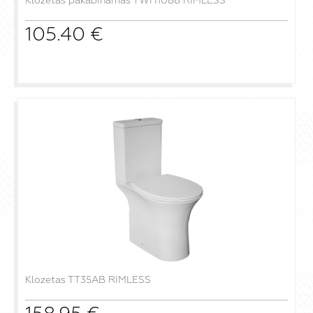
Klozetas pakabinamas TWH1088 RIMLESS
105.40
€
į krepšelį
Klozetas TT35AB RIMLESS