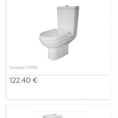
Klozetas T11430
122.40
€
į krepšelį