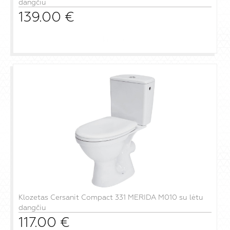
dangčiu
139.00
€
į krepšelį
Klozetas Cersanit Compact 331 MERIDA M010 su lėtu
dangčiu
117.00
€