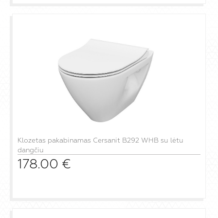
Klozetas pakabinamas Cersanit B292 WHB su lėtu
dangčiu
178.00
€
į krepšelį