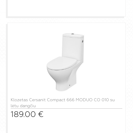
į krepšelį
Klozetas Cersanit Compact 666 MODUO CO 010 su
lėtu dangčiu
189.00
€
į krepšelį