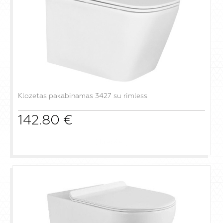
Klozetas pakabinamas 3427 su rimless
142.80
€
į krepšelį