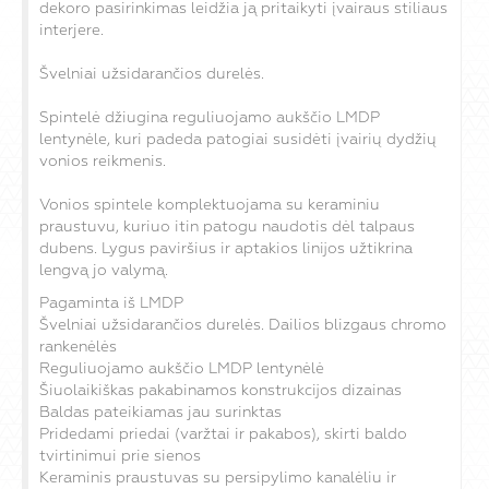
dekoro pasirinkimas leidžia ją pritaikyti įvairaus stiliaus
interjere.
Švelniai užsidarančios durelės.
Spintelė džiugina reguliuojamo aukščio LMDP
lentynėle, kuri padeda patogiai susidėti įvairių dydžių
vonios reikmenis.
Vonios spintele komplektuojama su keraminiu
praustuvu, kuriuo itin patogu naudotis dėl talpaus
dubens. Lygus paviršius ir aptakios linijos užtikrina
lengvą jo valymą.
Pagaminta iš LMDP
Švelniai užsidarančios durelės. Dailios blizgaus chromo
rankenėlės
Reguliuojamo aukščio LMDP lentynėlė
Šiuolaikiškas pakabinamos konstrukcijos dizainas
Baldas pateikiamas jau surinktas
Pridedami priedai (varžtai ir pakabos), skirti baldo
tvirtinimui prie sienos
Keraminis praustuvas su persipylimo kanalėliu ir