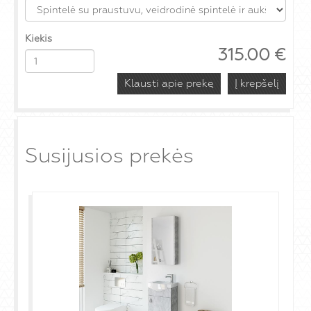
Kiekis
315.00
€
Klausti apie prekę
Susijusios prekės