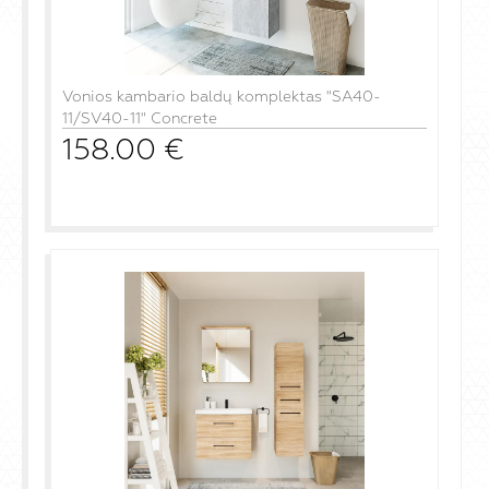
Vonios kambario baldų komplektas "SA40-
11/SV40-11" Concrete
158.00
€
į krepšelį