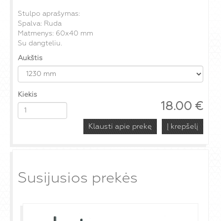
Stulpo aprašymas:
Spalva: Ruda
Matmenys: 60x40 mm
Su dangteliu.
Aukštis
Kiekis
18.00
€
Klausti apie prekę
Susijusios prekės