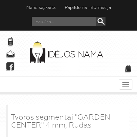
Mano sąskaita
Papildoma informacija
Meni
Tvoros segmentai "GARDEN
CENTER" 4 mm, Rudas