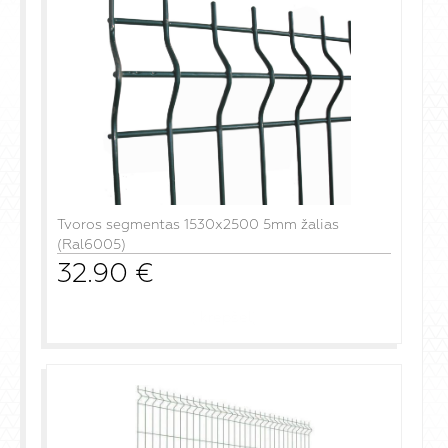
Tvoros segmentas 1530x2500 5mm žalias
(Ral6005)
32.90
€
į krepšelį