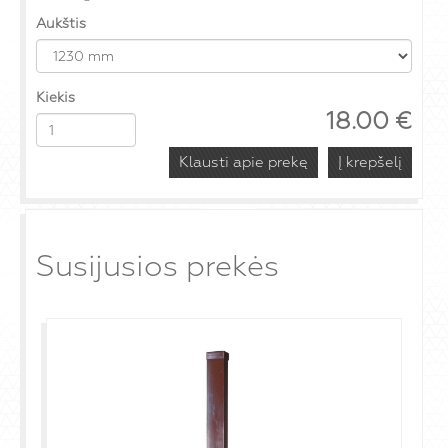
Aukštis
Kiekis
18.00
€
Klausti apie prekę
Susijusios prekės