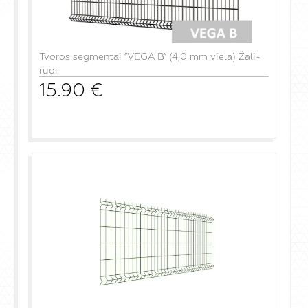
Tvoros segmentai “VEGA B” (4,0 mm viela) Žali-
rudi
15.90
€
į krepšelį