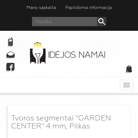
Mano sąskaita
Papildoma informacija
Meni
Tvoros segmentai "GARDEN
CENTER" 4 mm, Pilkas