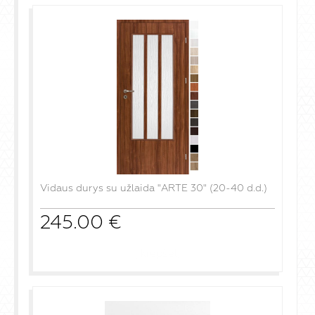
Vidaus durys su užlaida "ARTE 30" (20-40 d.d.)
245.00
€
į krepšelį