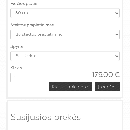
Varčios plotis
Staktos praplatinimas
Spyna
Kiekis
179.00
€
Klausti apie prekę
Susijusios prekės