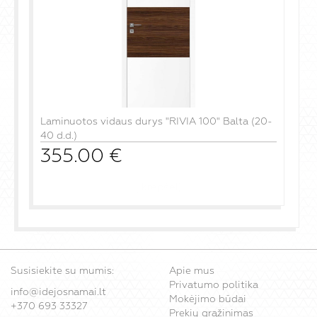
Laminuotos vidaus durys "RIVIA 100" Balta (20-
40 d.d.)
355.00
€
į krepšelį
Susisiekite su mumis:
Apie mus
Privatumo politika
info@idejosnamai.lt
Mokėjimo būdai
+370 693 33327
Prekių grąžinimas