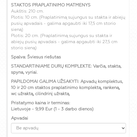
STAKTOS PRAPLATINIMO MATMENYS
Aukštis: 210 cm.
Plotis: 10 cm. (Praplatinimą sujungus su stakta ir abiejų
pusių apvadais - galima apgaubti iki 17,5 cm storio
sieną)
Plotis: 20 cm. (Praplatinimą sujungus su stakta ir
abiejų pusių apvadais - galima apgaubti iki 27,5 cm
storio sieną)
Spalva: Šviesus riešutas
STANDARTINIAME DURŲ KOMPLEKTE: Varčia, stakta,
spyna, vyriai.
PAPILDOMAI GALIMA UŽSAKYTI: Apvadų komplektus,
10 ir 20 cm staktos praplatinimo komplektą, rankeną,
wc užraktą, cilindrinį užraktą.
Pristatymo kaina ir terminas:
Lietuvoje - 9,99 Eur (1 - 3 darbo dienos)
Apvadai