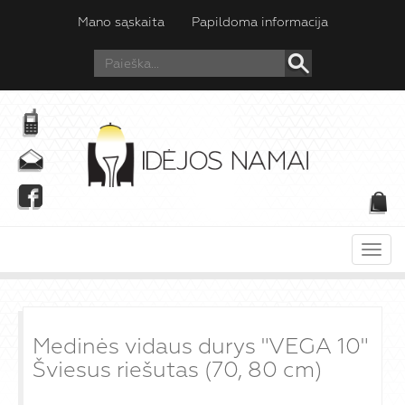
Mano sąskaita
Papildoma informacija
Meni
Medinės vidaus durys "VEGA 10"
Šviesus riešutas (70, 80 cm)