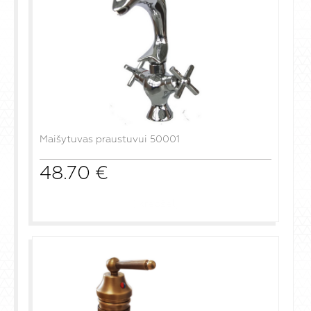
Maišytuvas praustuvui 50001
48.70
€
į krepšelį