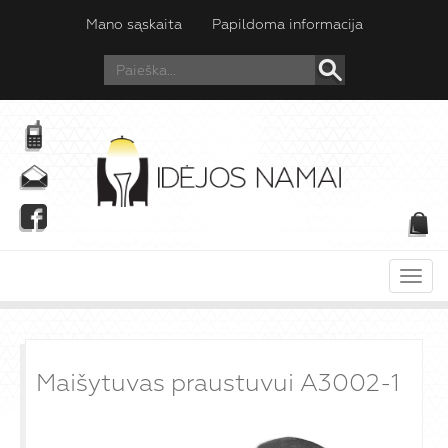
Mano sąskaita
Papildoma informacija
Meni
Maišytuvas praustuvui A3002-1