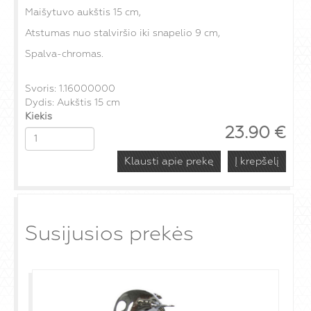
Maišytuvo aukštis 15 cm,
Atstumas nuo stalviršio iki snapelio 9 cm,
Spalva-chromas.
Svoris: 1.16000000
Dydis: Aukštis 15 cm
Kiekis
23.90
€
Klausti apie prekę
Susijusios prekės