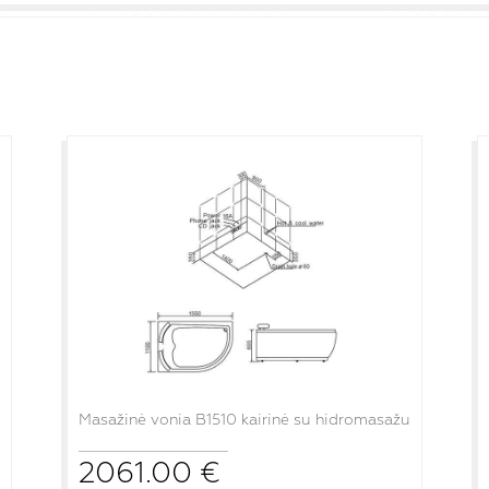
Masažinė vonia B1510 kairinė su hidromasažu
2061.00
€
į krepšelį