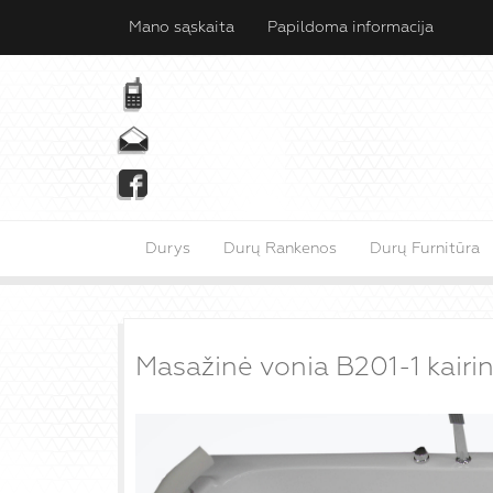
Mano sąskaita
Papildoma informacija
Durys
Durų Rankenos
Durų Furnitūra
Masažinė vonia B201-1 kairin