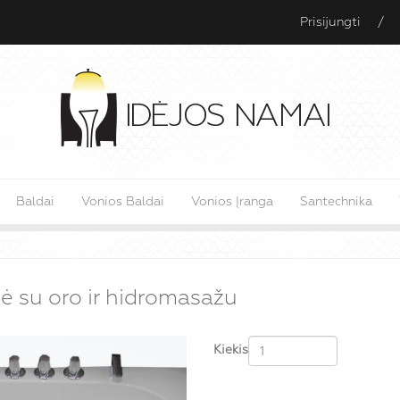
Prisijungti
/
Baldai
Vonios Baldai
Vonios Įranga
Santechnika
ė su oro ir hidromasažu
Kiekis