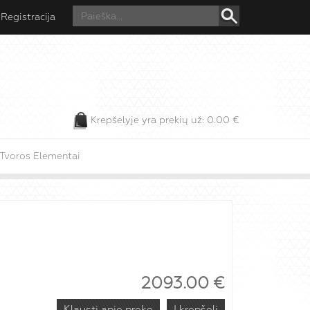
Registracija
Krepšelyje yra prekių už:
0.00
€
Tvoros Elementai
2093.00
€
Klausti apie prekę