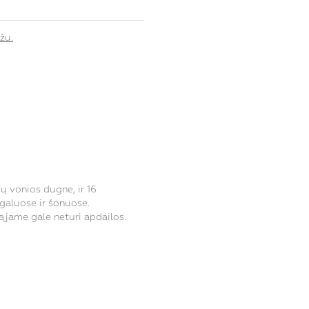
žu.
ų vonios dugne, ir 16
galuose ir šonuose.
iąjame gale neturi apdailos.