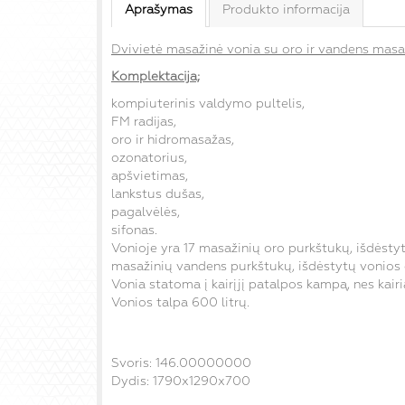
Aprašymas
Produkto informacija
Dvivietė masažinė vonia su oro ir vandens masa
Komplektacija;
kompiuterinis valdymo pultelis,
FM radijas,
oro ir hidromasažas,
ozonatorius,
apšvietimas,
lankstus dušas,
pagalvėlės,
sifonas.
Vonioje yra 17 masažinių oro purkštukų, išdėstyt
masažinių vandens purkštukų, išdėstytų vonios 
Vonia statoma į kairįjį patalpos kampą, nes kair
Vonios talpa 600 litrų.
Svoris: 146.00000000
Dydis: 1790x1290x700