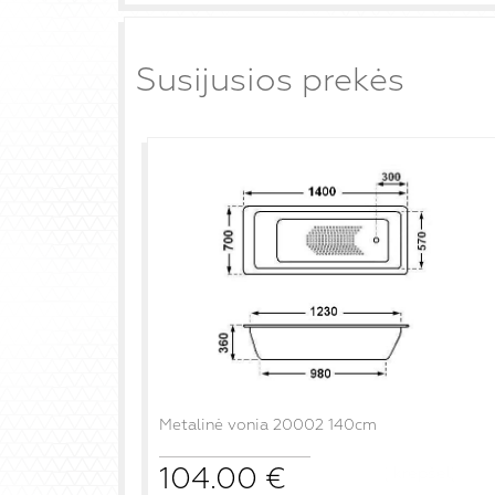
Susijusios prekės
Metalinė vonia 20002 140cm
104.00
€
į krepšelį