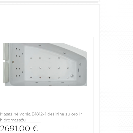
Masažinė vonia B1812-1 dešininė su oro ir
hidromasažu
2691.00
€
į krepšelį