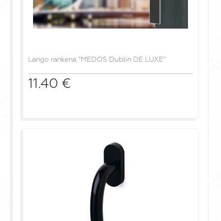
Lango rankena "MEDOS Dublin DE LUXE"
11.40
€
į krepšelį