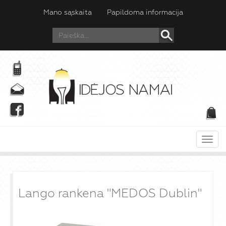
Mano sąskaita
Papildoma informacija
Meni
Lango rankena "MEDOS Dublin"