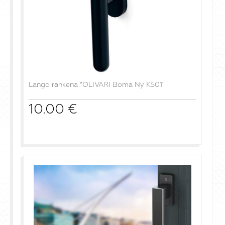
Lango rankena "OLIVARI Boma Ny K501"
10.00
€
į krepšelį