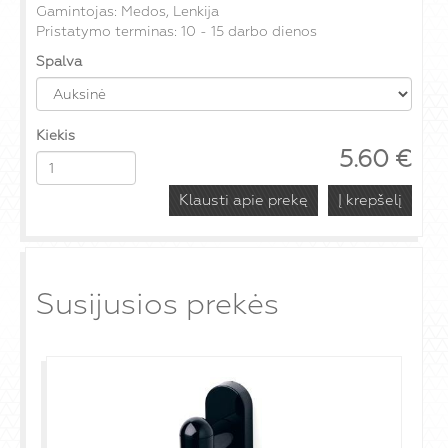
Gamintojas: Medos, Lenkija
Pristatymo terminas: 10 - 15 darbo dienos
Spalva
Kiekis
5.60
€
Klausti apie prekę
Susijusios prekės