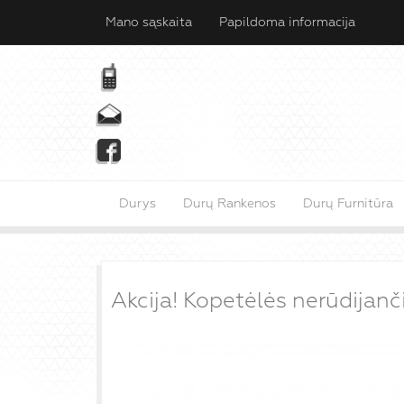
Mano sąskaita
Papildoma informacija
Durys
Durų Rankenos
Durų Furnitūra
Akcija! Kopetėlės nerūdijanč