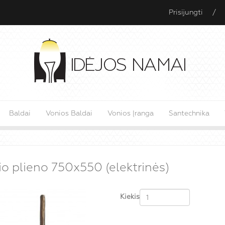
Prisijungti
/
Baldai
Vonios Baldai
Vonios Įranga
Santechnika
io plieno 750x550 (elektrinės)
Kiekis