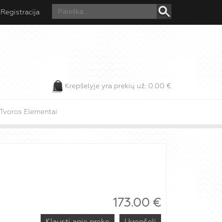
Registracija
Krepšelyje yra prekių už:
0.00
€
Tvoros Elementai
173.00
€
Klausti apie prekę