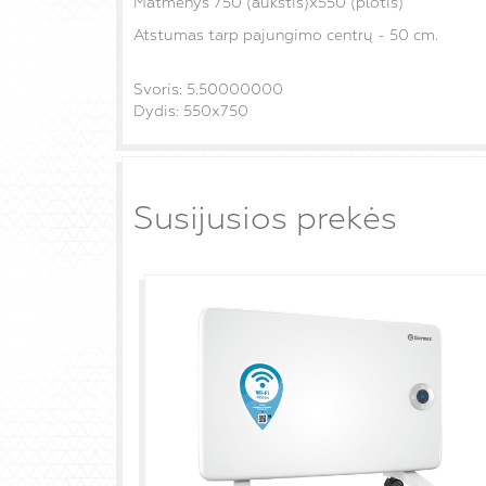
Matmenys 750 (aukštis)x550 (plotis)
Atstumas tarp pajungimo centrų - 50 cm.
Svoris: 5.50000000
Dydis: 550x750
Susijusios prekės