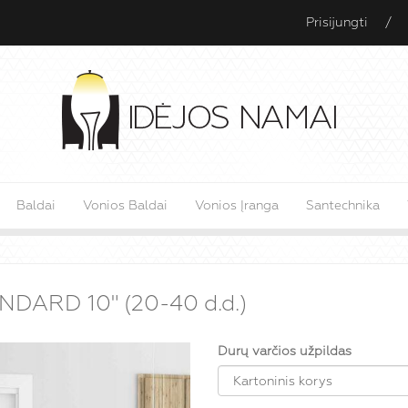
Prisijungti
/
Baldai
Vonios Baldai
Vonios Įranga
Santechnika
ANDARD 10" (20-40 d.d.)
Durų varčios užpildas