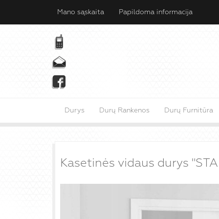
Mano sąskaita
Papildoma informacija
Durys
Durų Rankenos
Durų Furnitūra
Kasetinės vidaus durys "ST