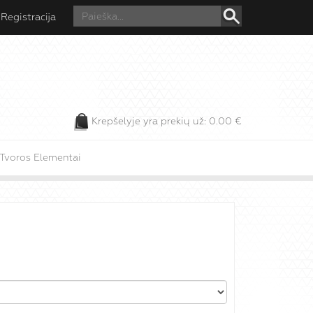
Registracija
Krepšelyje yra prekių už:
0.00
€
Tvoros Elementai