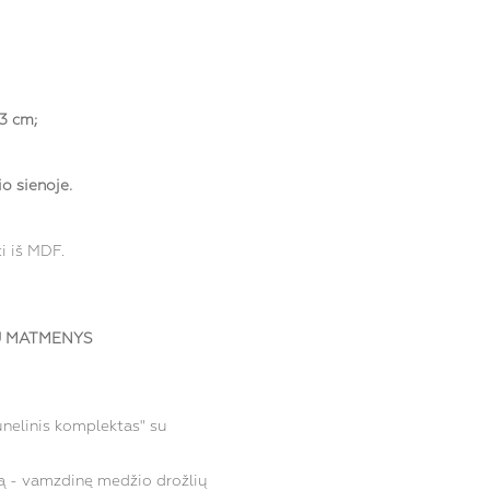
53
cm
;
o sienoje.
i iš MDF.
 MATMENYS
tunelinis komplektas" su
dą -
vamzdinę medžio drožlių