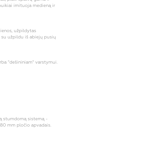
uikiai imituoja medieną ir
ienos, užpildytas
su užpildu iš abiejų pusių
rba "dešininiam" varstymui.
otą stumdomą sistemą -
u 80 mm pločio apvadais.