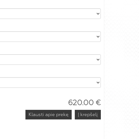
620.00
€
Klausti apie prekę