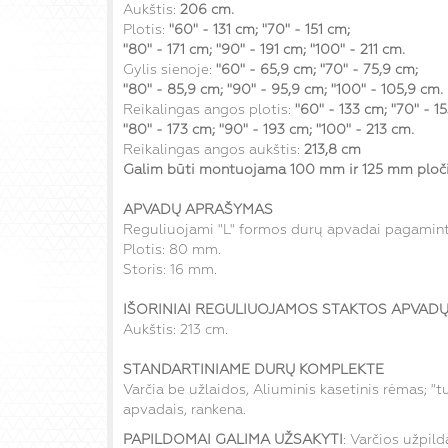
Aukštis:
206
cm
.
Plotis:
"60" - 131 cm
; "70" - 151
cm
;
"80" - 171
cm
; "90" - 191
cm
; "100" - 211
cm
.
Gylis sienoje:
"60" - 65,9 cm
; "70" -
75,9
cm
;
"80" -
85,9
cm
; "90" - 9
5,9
cm
; "100" - 10
5,9
cm
.
Reikalingas angos plotis:
"60" - 133 cm
; "70" - 1
"80" - 173
cm
; "90" - 193
cm
; "100" - 213
cm
.
Reikalingas angos aukštis:
213,8 cm
Galim būti montuojama 100 mm ir 125 mm ploči
APVADŲ APRAŠYMAS
Reguliuojami "L" formos durų apvadai pagamint
Plotis: 80 mm.
Storis: 16 mm.
IŠORINIAI
REGULIUOJAMOS STAKTOS
APVADŲ
Aukštis: 213 cm.
STANDARTINIAME DURŲ KOMPLEKTE
Varčia be užlaidos, Aliuminis kasetinis rėmas; "
apvadais, rankena.
PAPILDOMAI GALIMA UŽSAKYTI
: Varčios užpil