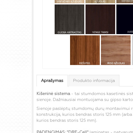
Aprašymas
Produkto informacija
Kišeninė sistema
- tai s
tumdomos kasetinės sis
sienoje. Dažniausiai montuojama su gipso karton
Sienoje paslėptų stumdomų durų montavimui r
konstrukcija, kurios bendras storis 125 mm (arba
kurios bendras storis 125 mm).
PADENGIMAS:
"DRE-Cell"
laminatas - patvaruma