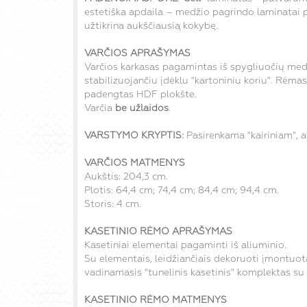
estetiška apdaila – medžio pagrindo laminatai p
užtikrina aukščiausią kokybę.
VARČIOS APRAŠYMAS
Varčios karkasas pagamintas iš spygliuočių med
stabilizuojančiu įdėklu "kartoniniu koriu".
Rėmas 
padengtas HDF plokšte.
Varčia
be užlaidos
.
VARSTYMO KRYPTIS:
Pasirenkama "kairiniam", a
VARČIOS MATMENYS
Aukštis: 204,3 cm.
Plotis: 64,4 cm; 74,4 cm; 84,4 cm; 94,4 cm.
Storis: 4 cm.
KASETINIO RĖMO
APRAŠYMAS
Kasetiniai elementai pagaminti iš aliuminio.
Su elementais, leidžiančiais dekoruoti įmontu
vadinamasis "tunelinis kasetinis" komplektas s
KASETINIO RĖMO MATMENYS