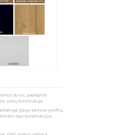
temos durys, paslėptos
o sienų konstrukcija.
eikalinga
gipso kartono profilių
 kitokio tipo
konstrukcijos,
s, plati spalvų gama ir