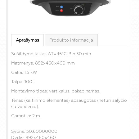
Aprašymas
Produkto informacija
Sušildymo laikas ΔT=45°C: 3 h 30 min
Matmenys: 892x460x460 mm
Galia: 1.5 kW
Talpa: 100 l
Montavimo tipas: vertikalus, pakabinamas.
Tenas (kaitinimo elementas) apsaugotas (neturi sąlyčio
su vandeniu).
Garantija: 2 m.
Svoris: 30.60000000
Dydis: 892x460x460