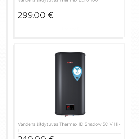
Vandens šildytuvas Thermex Echo 100
299.00
€
į krepšelį
Vandens šildytuvas Thermex ID Shadow 50 V Hi-
Fi