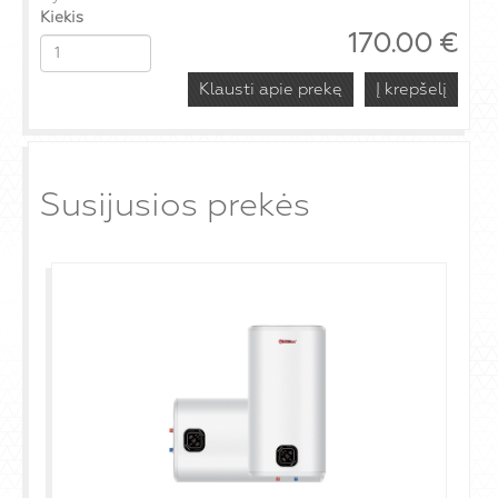
Kiekis
170.00
€
Klausti apie prekę
Susijusios prekės