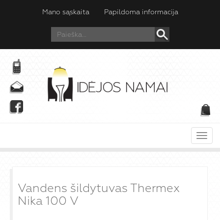
Mano sąskaita
Papildoma informacija
Meni
Vandens šildytuvas Thermex
Nika 100 V