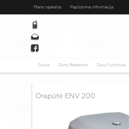
Mano sąskaita
Papildoma informacija
Durys
Durų Rankenos
Durų Furnitūra
Orapūtė ENV 200