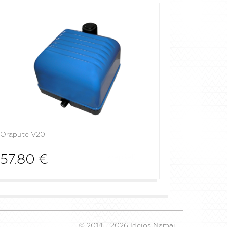
Orapūtė V20
57.80
€
į krepšelį
© 2014 -
2026
Idėjos Namai