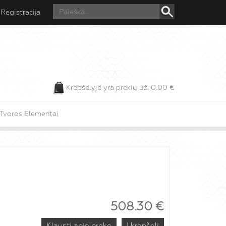
Registracija
Krepšelyje yra prekių už:
0.00
€
Tvoros Elementai
508.30
€
Klausti apie prekę