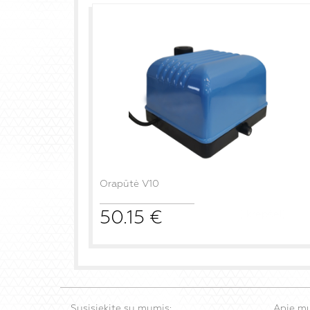
Orapūtė V10
50.15
€
į krepšelį
Susisiekite su mumis:
Apie m