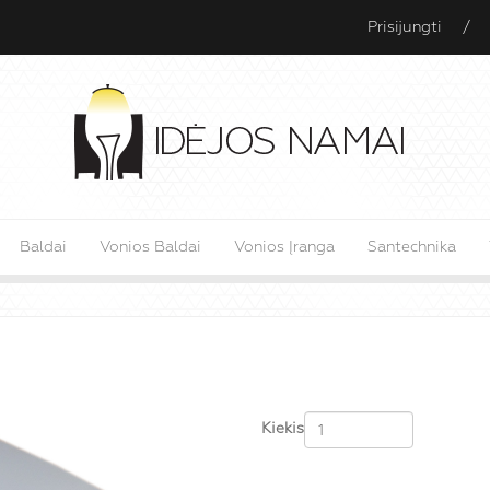
Prisijungti
/
Baldai
Vonios Baldai
Vonios Įranga
Santechnika
Kiekis