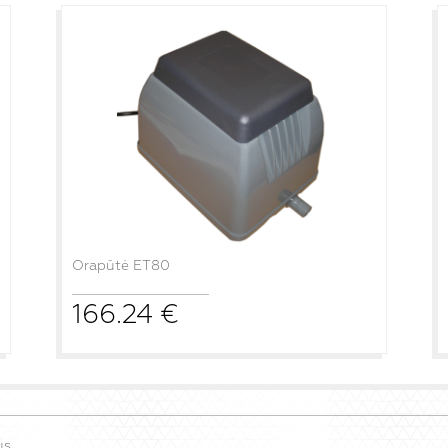
Orapūtė ET80
166.24
€
į krepšelį
us