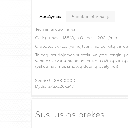
Aprašymas
Produkto informacija
Techniniai duomenys:
Galingumas - 186 W, našumas - 200 l/min.
Orapūtės skirtos įvairių tvenkinių bei kitų vande
Taipogi naudojamos nuotekų valymo įrenginių ae
vandens akvariumų aeravimui, masažinių vonių 
(vakuumavimui, smulkių detalių išvalymui).
Svoris: 9.00000000
Dydis: 272x226x247
Susijusios prekės