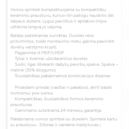
Vonios spintelė komplektuojama su kompaktišku
keraminiu praustuvu, kuriuo itin patogu naudotis dėl
talpaus dubens. Lygus paviršius ir aptakios linijos
užtikrina lengvą jo valymą.
Baldas pateikiamas surinktas. Durelės nėra
pritvirtintos, todėl montavimo metu galima pasirinkti
durelių varstymo kryptį
Pagaminta iš MDF/LMDP
Tyliai ir švelniai užsidarančios durelės
Sodri, ilgai išliekanti dažytų paviršių spalva. Spalva –
matinė (30% blizgumo)
Šiuolaikiškas pakabinamos konstrukcijos dizainas
Pridedami priedai (varžtai ir pakabos), skirti baldo
tvirtinimui prie sienos
Kompaktiškas, šiuolaikiškos formos keraminis
praustuvas
Gaminiams suteikiama 24 mėnesių garantija
Pakabinama vonios spintelė su durelėm. Spintelė kartu
su praustuvu . Sifonas ir vandens maišytuvas į