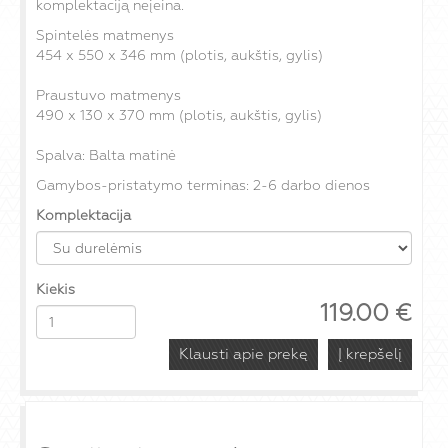
komplektaciją neįeina.
Spintelės matmenys
454 x 550 x 346 mm (plotis, aukštis, gylis)
Praustuvo matmenys
490 x 130 x 370 mm (plotis, aukštis, gylis)
Spalva: Balta matinė
Gamybos-pristatymo terminas: 2-6 darbo dienos
Komplektacija
Kiekis
119.00
€
Klausti apie prekę