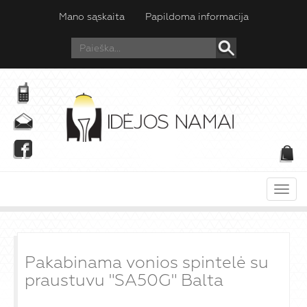
Mano sąskaita
Papildoma informacija
Meni
Pakabinama vonios spintelė su
praustuvu "SA50G" Balta