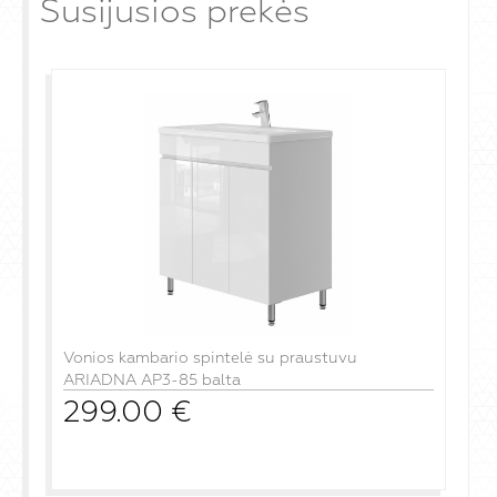
Susijusios prekės
Vonios kambario spintelė su praustuvu
ARIADNA AP3-85 balta
299.00
€
į krepšelį