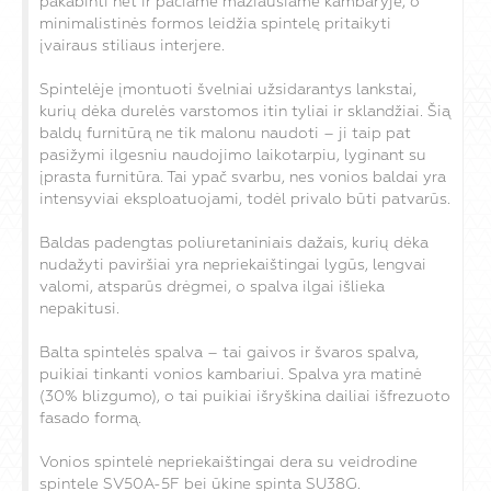
pakabinti net ir pačiame mažiausiame kambaryje, o
minimalistinės formos leidžia spintelę pritaikyti
įvairaus stiliaus interjere.
Spintelėje įmontuoti švelniai užsidarantys lankstai,
kurių dėka durelės varstomos itin tyliai ir sklandžiai. Šią
baldų furnitūrą ne tik malonu naudoti – ji taip pat
pasižymi ilgesniu naudojimo laikotarpiu, lyginant su
įprasta furnitūra. Tai ypač svarbu, nes vonios baldai yra
intensyviai eksploatuojami, todėl privalo būti patvarūs.
Baldas padengtas poliuretaniniais dažais, kurių dėka
nudažyti paviršiai yra nepriekaištingai lygūs, lengvai
valomi, atsparūs drėgmei, o spalva ilgai išlieka
nepakitusi.
Balta spintelės spalva – tai gaivos ir švaros spalva,
puikiai tinkanti vonios kambariui. Spalva yra matinė
(30% blizgumo), o tai puikiai išryškina dailiai išfrezuoto
fasado formą.
Vonios spintelė nepriekaištingai dera su veidrodine
spintele SV50A-5F bei ūkine spinta SU38G.