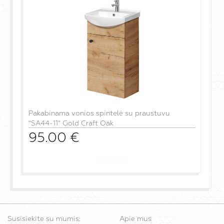
Pakabinama vonios spintelė su praustuvu
"SA44-11" Gold Craft Oak
95.00
€
į krepšelį
Susisiekite su mumis:
Apie mus