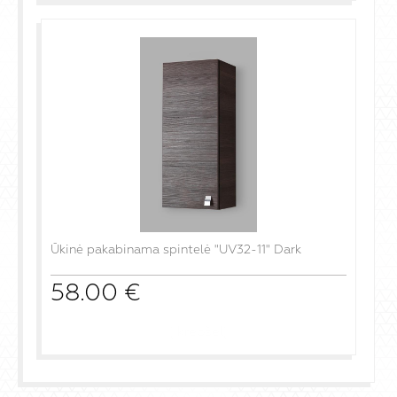
Ūkinė pakabinama spintelė "UV32-11" Dark
58.00
€
į krepšelį