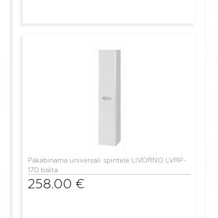
į krepšelį
Pakabinama universali spintelė LIVORNO LVRP-
170 balta
258.00
€
į krepšelį