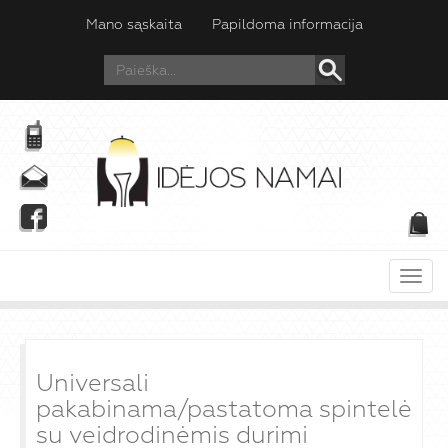
Mano sąskaita
Papildoma informacija
Meni
Universali
pakabinama/pastatoma spintelė
su veidrodinėmis durimi