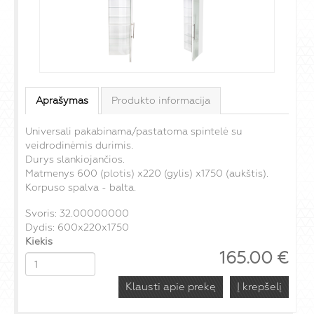
Aprašymas
Produkto informacija
Universali pakabinama/pastatoma spintelė su
veidrodinėmis durimis.
Durys slankiojančios.
Matmenys
600
(plotis) x220 (gylis) x1750 (aukštis).
Korpuso spalva - balta.
Svoris: 32.00000000
Dydis: 600x220x1750
Kiekis
165.00
€
Klausti apie prekę