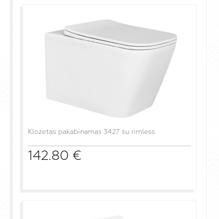
Klozetas pakabinamas 3427 su rimless
142.80
€
į krepšelį