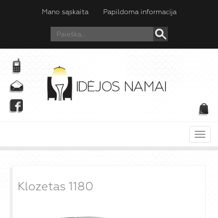
Mano sąskaita
Papildoma informacija
Meni
Klozetas 1180