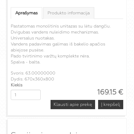
Aprašymas
Produkto informacija
Pastatomas monolitinis unitazas su lėtu dangčiu.
Dvigubas vandens nuleidimo mechanizmas.
Universalus nuotakas.
Vandens padavimas galimas iš bakelio apačios
abiejose pusėse.
Pado tvirtinimo varžtų komplekte nėra.
Spalva - balta.
Svoris: 63.00000000
Dydis: 670x360x800
Kiekis
169.15
€
Klausti apie prekę