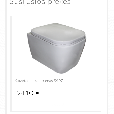
Susijusios prekės
Klozetas pakabinamas 3407
124.10
€
į krepšelį