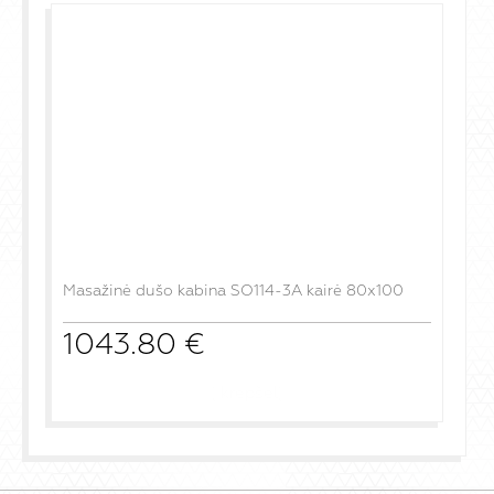
Masažinė dušo kabina SO114-3A kairė 80x100
1043.80
€
į krepšelį