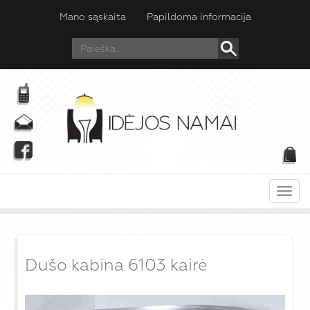
Mano sąskaita
Papildoma informacija
Meni
Dušo kabina 6103 kairė