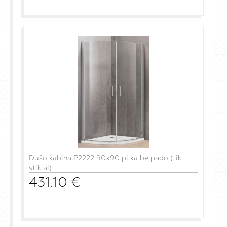
į krepšelį
Dušo kabina P2222 90x90 pilka be pado (tik
stiklai)
431.10
€
į krepšelį