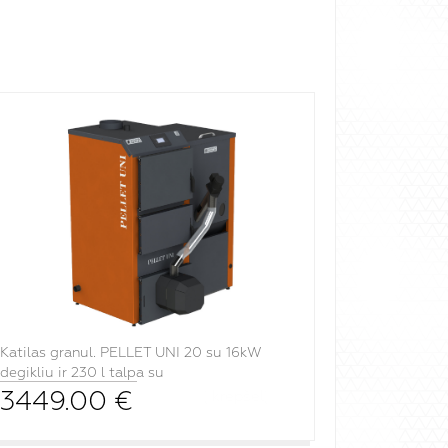
Katilas granul. PELLET UNI 20 su 16kW
degikliu ir 230 l talpa su
3449.00
€
į krepšelį