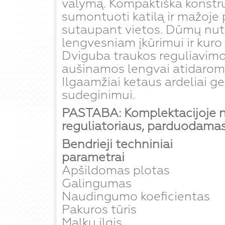
valymą. Kompaktiška konstruk
sumontuoti katilą ir mažoje 
sutaupant vietos. Dūmų nut
lengvesniam įkūrimui ir kuro
Dviguba traukos reguliavimo 
aušinamos lengvai atidarom
Ilgaamžiai ketaus ardeliai g
sudeginimui.
PASTABA: Komplektacijoje n
reguliatoriaus, parduodamas 
Bendrieji techniniai
parametrai
Apšildomas plotas
Galingumas
Naudingumo koeficientas
Pakuros tūris
Malkų ilgis