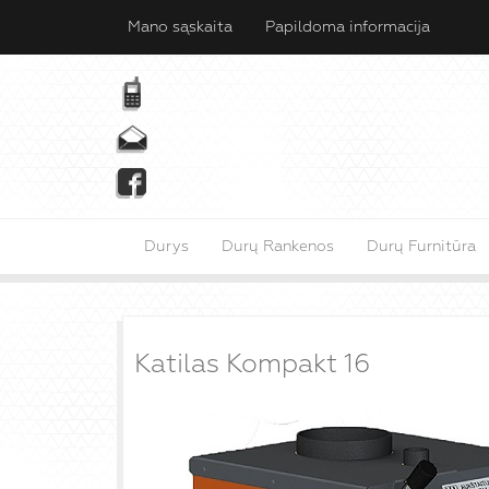
Mano sąskaita
Papildoma informacija
Durys
Durų Rankenos
Durų Furnitūra
Katilas Kompakt 16