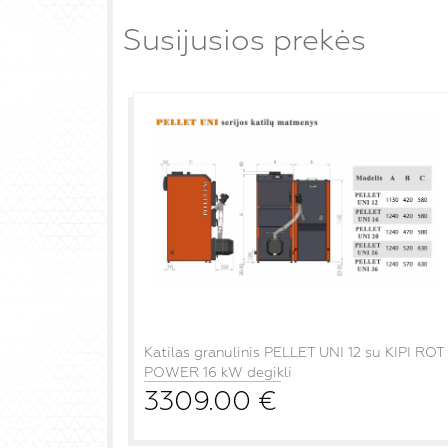
Susijusios prekės
Katilas granulinis PELLET UNI 12 su KIPI ROT
POWER 16 kW degikli
3309.00
€
į krepšelį