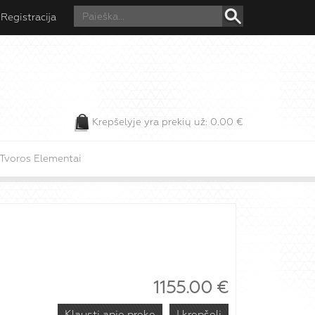
Registracija
Krepšelyje yra prekių už:
0.00
€
Tvoros Elementai
1155.00
€
Klausti apie prekę