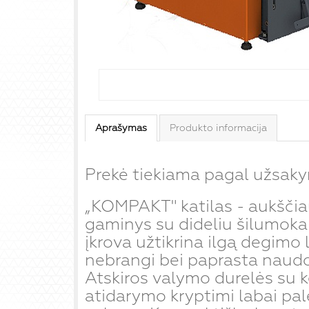
Aprašymas
Produkto informacija
Prekė tiekiama pagal užsak
„KOMPAKT" katilas - aukščia
gaminys su dideliu šilumokai
įkrova užtikrina ilgą degimo l
nebrangi bei paprasta naudot
Atskiros valymo durelės su k
atidarymo kryptimi labai pal