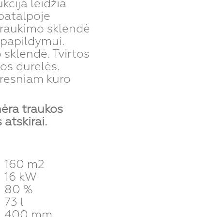
cija leidžia
patalpoje
raukimo sklendė
 papildymui.
sklendė. Tvirtos
os durelės.
eresniam kuro
ėra traukos
atskirai.
160 m2
16 kW
80 %
73 l
400 mm