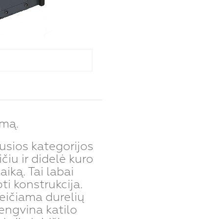
ymą.
usios kategorijos
čiu ir didelė kuro
aiką. Tai labai
i konstrukcija.
eičiama durelių
engvina katilo