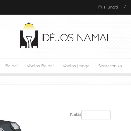
Prisijungti
/
Baldai
Vonios Baldai
Vonios Įranga
Santechnika
Kiekis