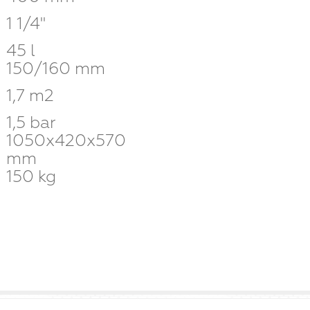
1 1/4''
45 l
150/160 mm
1,7 m2
1,5 bar
1050x420x570
mm
150 kg