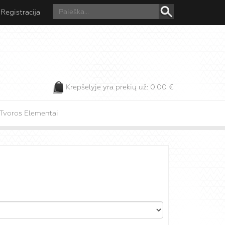
Registracija
Krepšelyje yra prekių už:
0.00
€
Tvoros Elementai