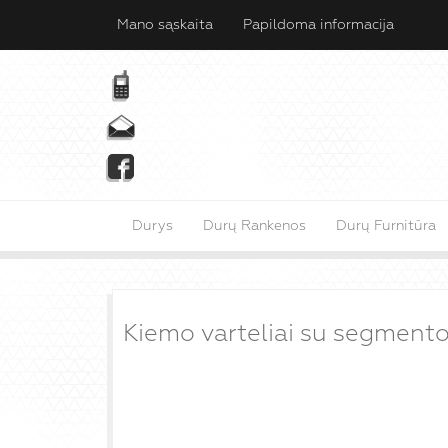
Mano sąskaita
Papildoma informacija
Durys
Durų Rankenos
Durų Furnitūra
Kiemo varteliai su segmento 