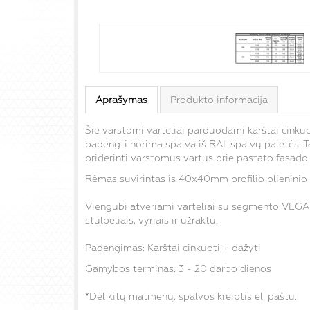
Aprašymas
Produkto informacija
Šie varstomi varteliai parduodami karštai cinkuot
padengti norima spalva iš RAL spalvų paletės. Tai
priderinti varstomus vartus prie pastato fasado (
Rėmas suvirintas is 40x40mm profilio plieninio
Viengubi atveriami varteliai su segmento VEGA u
stulpeliais, vyriais ir užraktu.
Padengimas: Karštai cinkuoti + dažyti
Gamybos terminas: 3 - 20 darbo dienos
*Dėl kitų matmenų, spalvos kreiptis el. paštu.