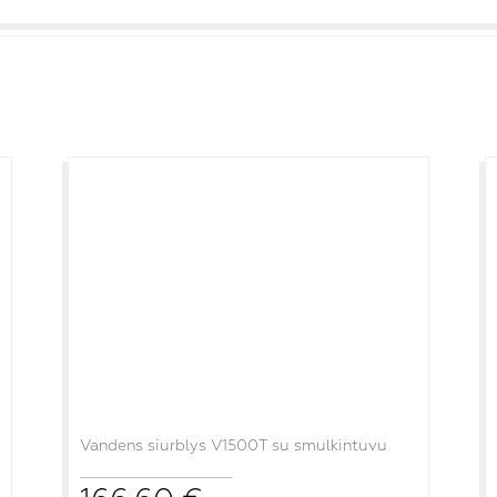
Vandens siurblys V1500T su smulkintuvu
į krepšelį