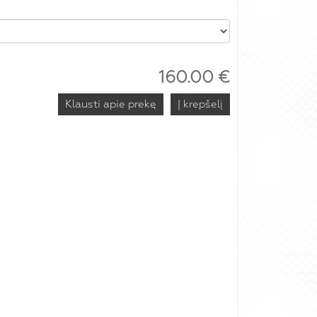
160.00
€
Klausti apie prekę