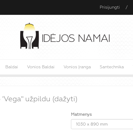
Prisijungti
/
Baldai
Vonios Baldai
Vonios Įranga
Santechnika
'Vega" užpildu (dažyti)
Matmenys