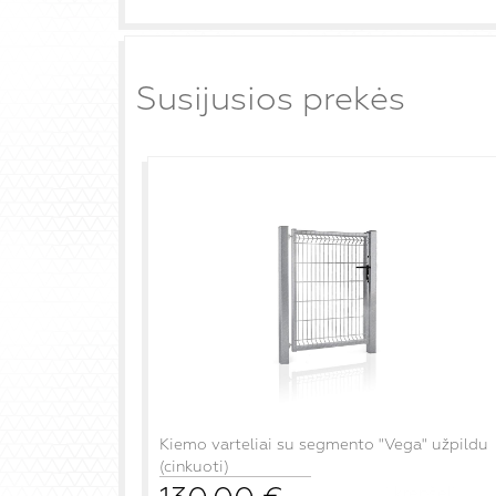
Susijusios prekės
Kiemo varteliai su segmento "Vega" užpildu
(cinkuoti)
į krepšelį