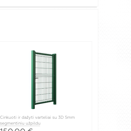
Cinkuoti ir dažyti varteliai su 3D 5mm
segmentiniu užpildu
į krepšelį