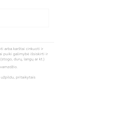
i arba karštai cinkuoti ir
 puiki galimybė išsiskirti ir
stogo, durų, langų ar kt.)
 vamzdžio.
žpildu, pritaikytais