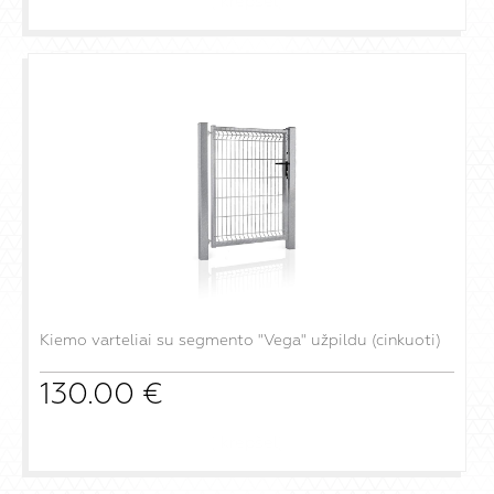
į krepšelį
Kiemo varteliai su segmento "Vega" užpildu (cinkuoti)
130.00
€
į krepšelį