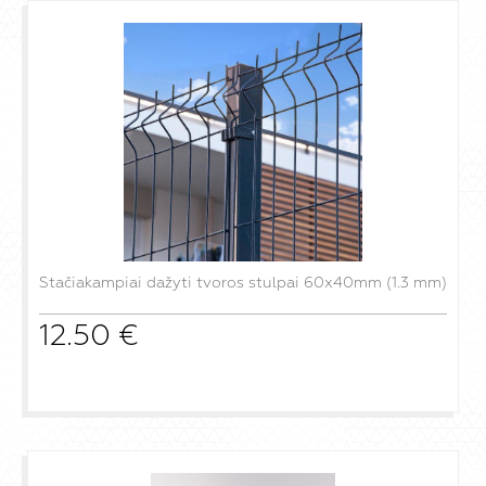
Stačiakampiai dažyti tvoros stulpai 60x40mm (1.3 mm)
12.50
€
į krepšelį