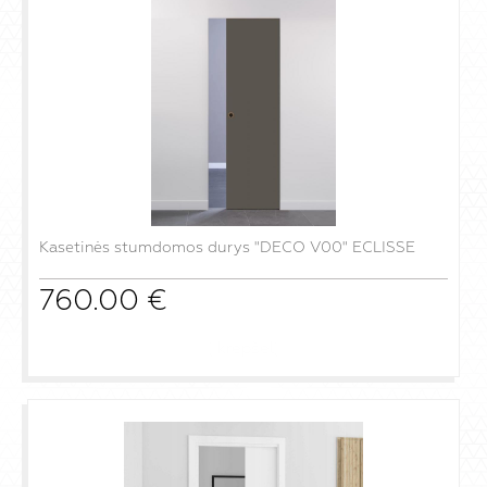
Kasetinės stumdomos durys "DECO V00" ECLISSE
760.00
€
į krepšelį