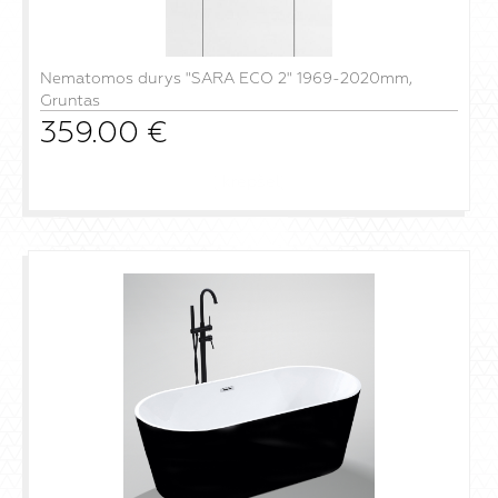
Nematomos durys "SARA ECO 2" 1969-2020mm,
Gruntas
359.00
€
į krepšelį