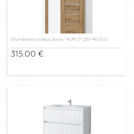
Stumdomos vidaus durys "AURI 0" (20-40 d.d.)
315.00
€
į krepšelį