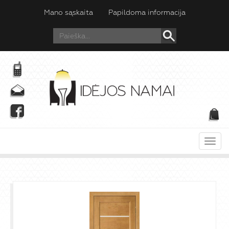
Mano sąskaita
Papildoma informacija
Meni