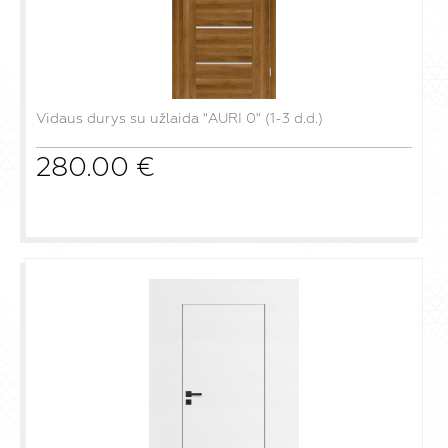
Vidaus durys su užlaida "AURI 0" (1-3 d.d.)
280.00
€
į krepšelį