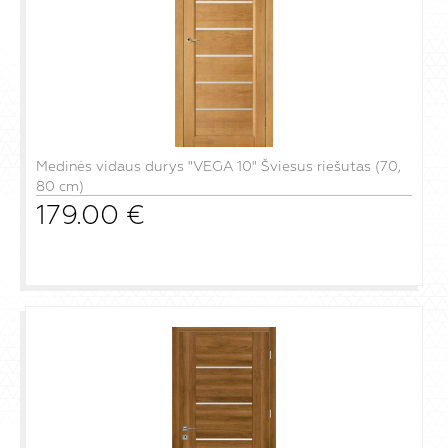
Medinės vidaus durys "VEGA 10" Šviesus riešutas (70,
80 cm)
179.00
€
į krepšelį