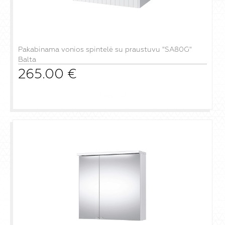
Pakabinama vonios spintelė su praustuvu "SA80G"
Balta
265.00
€
į krepšelį