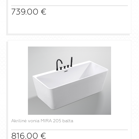
739.00
€
į krepšelį
Akrilinė vonia MIRA 205 balta
816.00
€