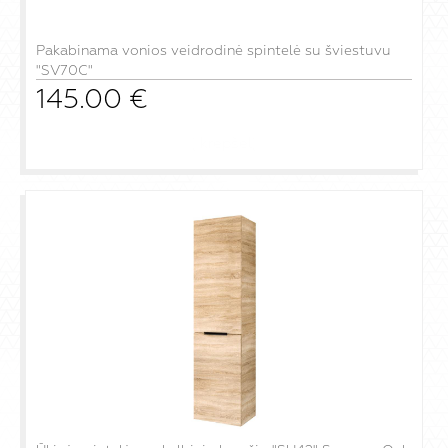
Pakabinama vonios veidrodinė spintelė su šviestuvu
"SV70C"
145.00
€
į krepšelį