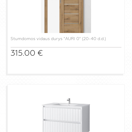
Stumdomos vidaus durys "AURI 0" (20-40 d.d.)
315.00
€
į krepšelį