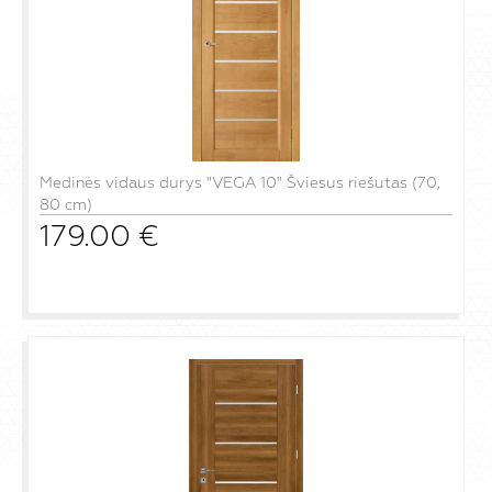
Medinės vidaus durys "VEGA 10" Šviesus riešutas (70,
80 cm)
179.00
€
į krepšelį