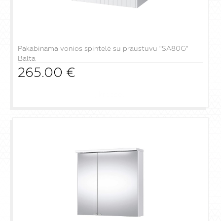
Pakabinama vonios spintelė su praustuvu "SA80G"
Balta
265.00
€
į krepšelį