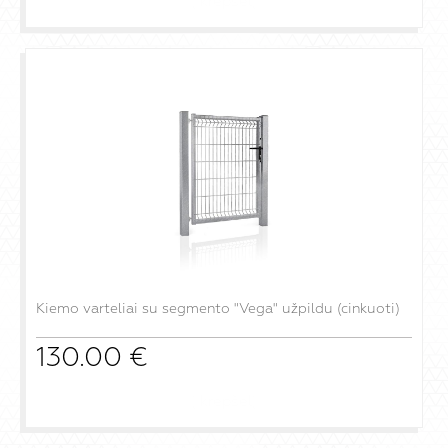
į krepšelį
Kiemo varteliai su segmento "Vega" užpildu (cinkuoti)
130.00
€
į krepšelį