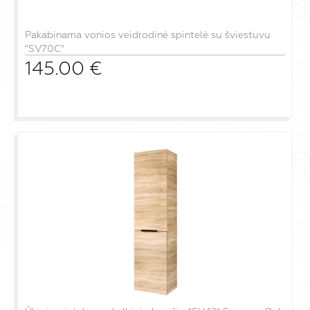
Pakabinama vonios veidrodinė spintelė su šviestuvu
"SV70C"
145.00
€
į krepšelį