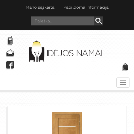
Mano sąskaita
Papildoma informacija
Meni