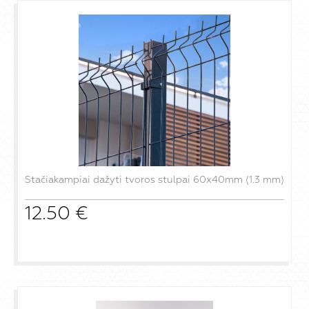
Stačiakampiai dažyti tvoros stulpai 60x40mm (1.3 mm)
12.50
€
į krepšelį