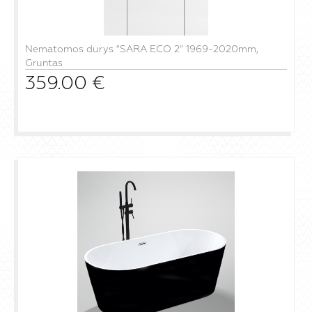
Nematomos durys "SARA ECO 2" 1969-2020mm,
Gruntas
359.00
€
į krepšelį