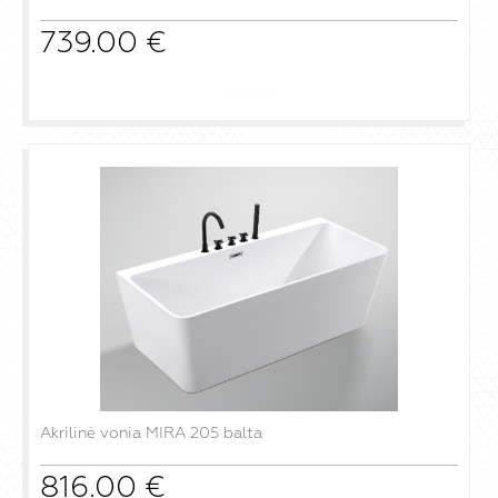
739.00
€
į krepšelį
Akrilinė vonia MIRA 205 balta
816.00
€