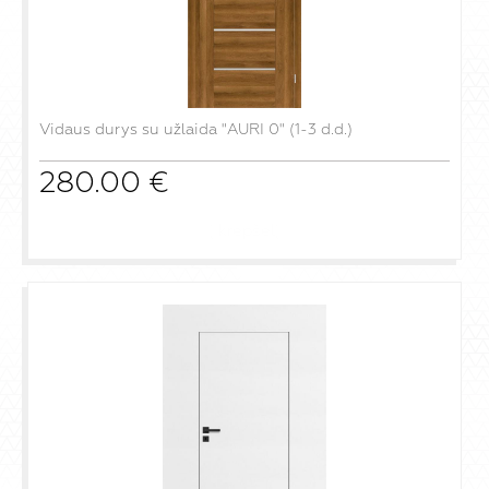
Vidaus durys su užlaida "AURI 0" (1-3 d.d.)
280.00
€
į krepšelį