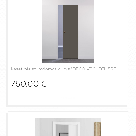
Kasetinės stumdomos durys "DECO V00" ECLISSE
760.00
€
į krepšelį