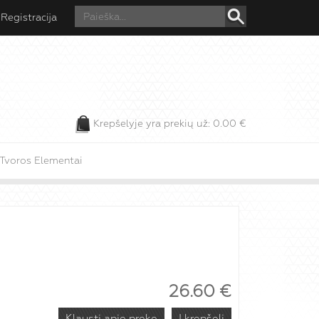
Registracija
Krepšelyje yra prekių už:
0.00
€
Tvoros Elementai
26.60
€
Klausti apie prekę