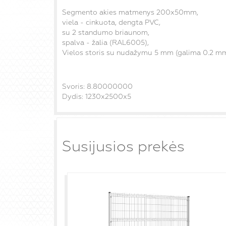
Segmento akies matmenys 200x50mm,
viela - cinkuota,
dengta PVC,
su 2 standumo briaunom,
spalva - žalia (RAL6005),
Vielos storis su nudažymu 5 mm (galima 0.2 mm
Svoris: 8.80000000
Dydis: 1230x2500x5
Susijusios prekės