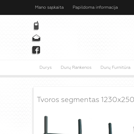
Mano sąskaita
Papildoma informacija
Durys
Durų Rankenos
Durų Furnitūra
Tvoros segmentas 1230x250