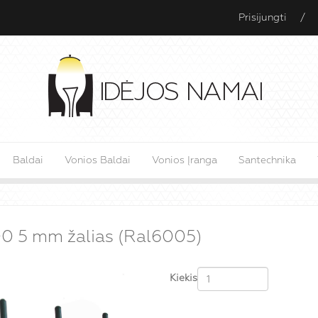
Prisijungti
/
Baldai
Vonios Baldai
Vonios Įranga
Santechnika
0 5 mm žalias (Ral6005)
Kiekis